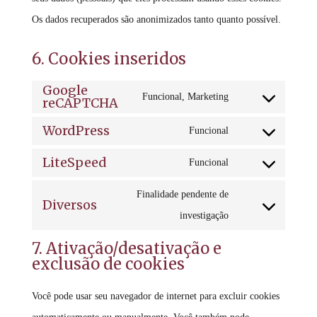
Os dados recuperados são anonimizados tanto quanto possível.
6. Cookies inseridos
Google
Funcional, Marketing
reCAPTCHA
Consent
WordPress
to
Funcional
Consent
service
LiteSpeed
to
Funcional
google-
Consent
service
recaptcha
to
Finalidade pendente de
Diversos
wordpress
service
Consent
investigação
litespeed
to
7. Ativação/desativação e
service
exclusão de cookies
diversos
Você pode usar seu navegador de internet para excluir cookies