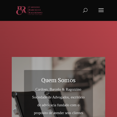
Quem Somos
Cardoso, Barcelo & Ragozzino
Sociedade de Advogados, escritório
de advocacia fundado com o
propósito de atender seus clientes