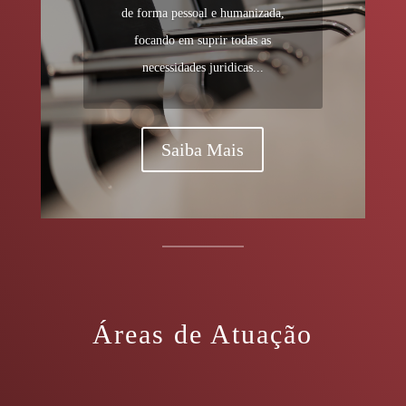
de forma pessoal e humanizada,
focando em suprir todas as
necessidades juridicas..
.
Saiba Mais
Áreas de Atuação