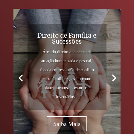
Direito de Família e
Sucessões
Área do direito que demanda
atuação humanizada e pessoal,
focada em resolução de conflito
entre familiares, assim como
planejamentos sucessórios e
inventários...
Saiba Mais