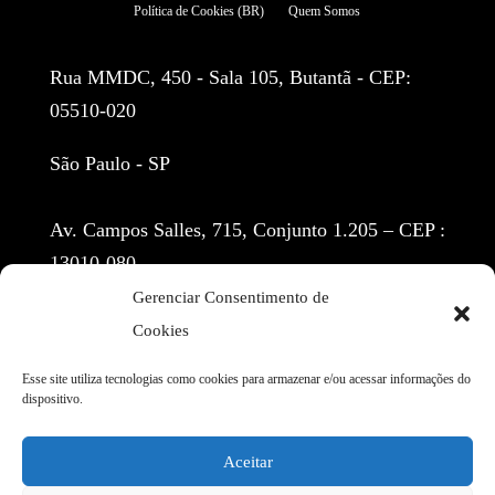
Política de Cookies (BR)
Quem Somos
Rua MMDC, 450 - Sala 105, Butantã - CEP:
05510-020
São Paulo - SP
Av. Campos Salles, 715, Conjunto 1.205 – CEP :
13010-080
Gerenciar Consentimento de
Centro - Campinas
Cookies
(11) 97155-3914
Esse site utiliza tecnologias como cookies para armazenar e/ou acessar informações do
dispositivo.
contato@cbr.adv.br
Aceitar