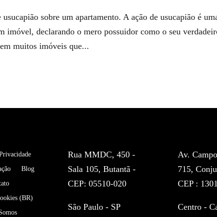
de usucapião sobre um apartamento. A ação de usucapião é um
um imóvel, declarando o mero possuidor como o seu verdadeir
tem muitos imóveis que...
Rua MMDC, 450 -
Av. Campos
 Privacidade
Sala 105, Butantã -
715, Conju
ação
Blog
CEP: 05510-020
CEP : 130
tato
Cookies (BR)
São Paulo - SP
Centro - C
Somos