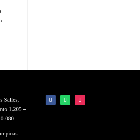
a
o
 Salles,
nto 1.205 –
10-080
ampinas