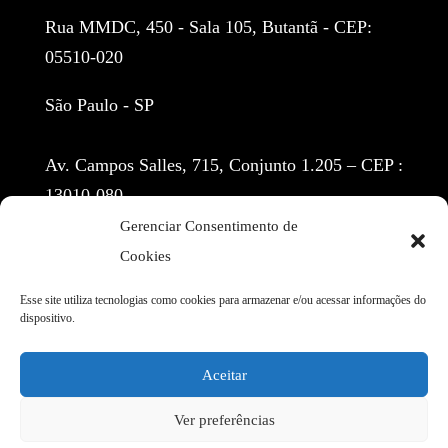
Rua MMDC, 450 - Sala 105, Butantã - CEP:
05510-020
São Paulo - SP
Av. Campos Salles, 715, Conjunto 1.205 – CEP :
13010-080
Gerenciar Consentimento de
Centro - Campinas
Cookies
(11) 97155-3914
Esse site utiliza tecnologias como cookies para armazenar e/ou acessar informações do
dispositivo.
contato@cbr.adv.br
Aceitar
1
Ver preferências