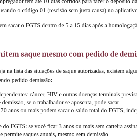
regador tem até 10 dias corridos para fazer o depósito da 
usando o código 01 (rescisão sem justa causa) no aplicativ
uem sacar o FGTS dentro de 5 a 15 dias após a homologaç
ermitem saque mesmo com pedido de dem
a na lista das situações de saque autorizadas, existem alg
endo pedido demissão:
ependentes: câncer, HIV e outras doenças terminais previst
emissão, se o trabalhador se aposenta, pode sacar
 70 anos ou mais podem sacar o saldo total do FGTS, ind
 do FGTS: se você ficar 3 anos ou mais sem carteira assin
de permite saques anuais, mesmo sem demissão