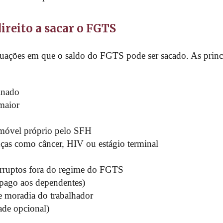
ireito a sacar o FGTS
ituações em que o saldo do FGTS pode ser sacado. As princi
inado
 maior
imóvel próprio pelo SFH
ças como câncer, HIV ou estágio terminal
erruptos fora do regime do FGTS
 pago aos dependentes)
de moradia do trabalhador
ade opcional)