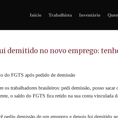
Início
Trabalhista
Inventário
Que
fui demitido no novo emprego: tenho
 os trabalhadores brasileiros: pedi demissão, posso sacar
te, o saldo do FGTS fica retido na sua conta vinculada d
cê pediu demissão de um emprego e depois foi demitido s