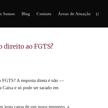
m Somos
Blog
Contato
Áreas de Atuação
 direito ao FGTS?
 o FGTS? A resposta direta é não —
a Caixa e só pode ser sacado em
em justa causa de um novo emprego, a