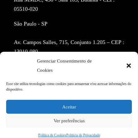
05510-020
São Paulo - SP
Av. Campos Salles, 715, Conjunto 1.205 – CEP :
13010-080
Gerenciar Consentimento de
Centro - Campinas
Cookies
(11) 97155-3914
Esse site utiliza tecnologias como cookies para armazenar e/ou acessar informações do
dispositivo.
contato@cbr.adv.br
Aceitar
1
Ver preferências
Política de Cookies
Politicia de Privacidade